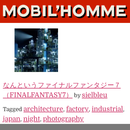
なんというファイナルファンタジー７
（FINALFANTASY7）
sielbleu
by
architecture
factory
industrial
Tagged
,
,
,
japan
night
photography
,
,