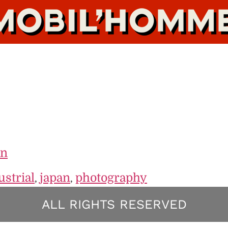
on
ustrial
japan
photography
,
,
ALL RIGHTS RESERVED