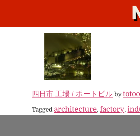
四日市 工場 / ポートビル
toto
by
architecture
factory
ind
Tagged
,
,