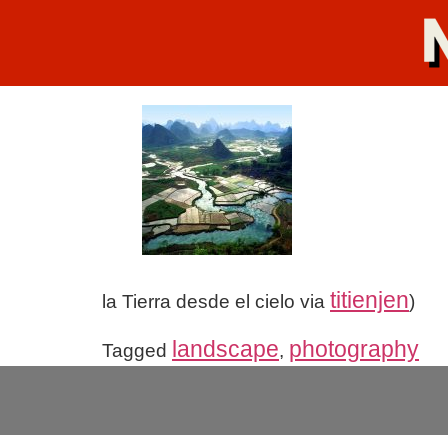
titienjen
la Tierra desde el cielo via
)
landscape
photography
Tagged
,